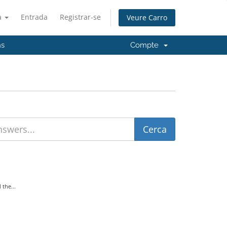
à
Entrada
Registrar-se
Veure Carro
ns
Compte
the...