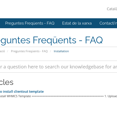
Catal
Preguntes Freqüents - FAQ
Estat de la xarxa
Contacti'
eguntes Freqüents - FAQ
ació
Preguntes Freqüents - FAQ
Installation
cles
 install clientout template
install WHMCS Template ============================================== 1. Upload 