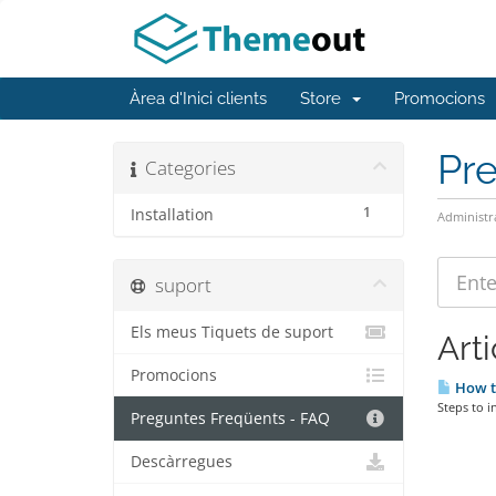
Àrea d'Inici clients
Store
Promocions
Pr
Categories
1
Installation
Administr
suport
Els meus Tiquets de suport
Arti
Promocions
How to
Steps to 
Preguntes Freqüents - FAQ
Descàrregues