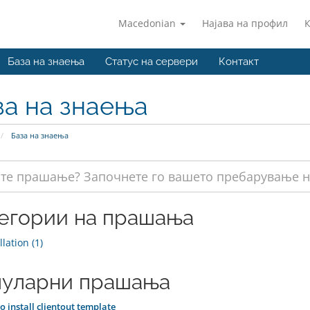
Macedonian
Најава на профил
База на знаења
Статус на сервери
Контакт
за на знаења
База на знаења
егории на прашања
lation (1)
уларни прашања
 install clientout template