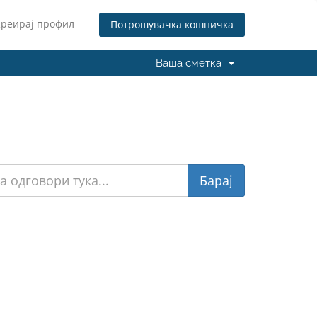
Креирај профил
Потрошувачка кошничка
Ваша сметка