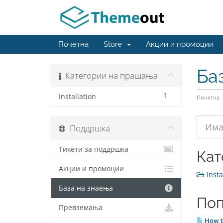
Почетна
Store
Акции и промоции
Ба
Категории на прашања
1
Installation
Почетна
Поддршка
Тикети за поддршка
Кат
Акции и промоции
Instal
База на знаења
Поп
Превземања
How to