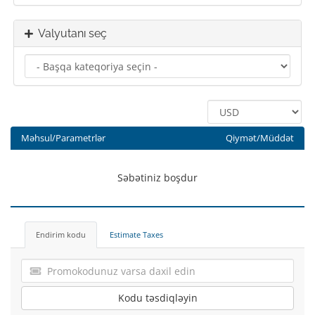
Valyutanı seç
Məhsul/Parametrlər
Qiymət/Müddət
Səbətiniz boşdur
Endirim kodu
Estimate Taxes
Kodu təsdiqləyin