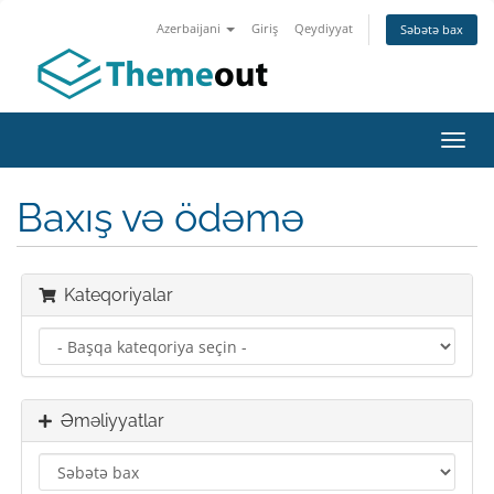
Azerbaijani
Giriş
Qeydiyyat
Səbətə bax
Naviq
keçid
Baxış və ödəmə
Kateqoriyalar
Əməliyyatlar