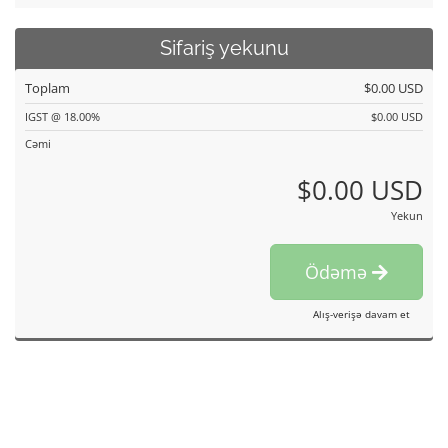
Sifariş yekunu
Toplam
$0.00 USD
IGST @ 18.00%
$0.00 USD
Cəmi
$0.00 USD
Yekun
Ödəmə
Alış-verişə davam et